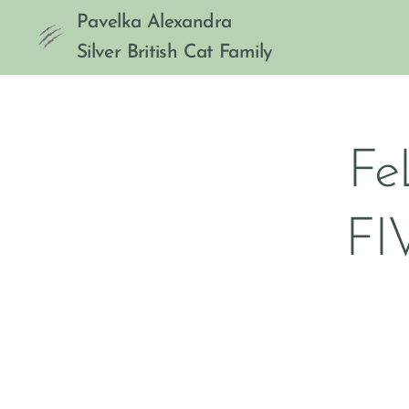
Pavelka Alexandra
Silver British Cat Family
Fe
FI