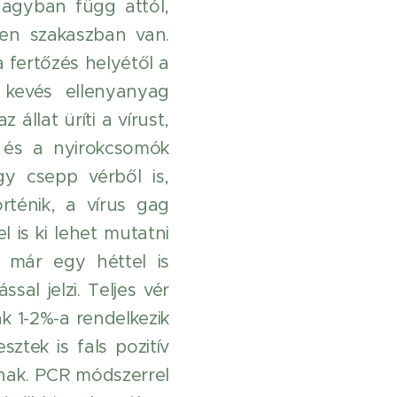
nagyban függ attól,
yen szakaszban van.
a fertőzés helyétől a
 kevés ellenyanyag
 állat üríti a vírust,
g és a nyirokcsomók
y csepp vérből is,
rténik, a vírus gag
l is ki lehet mutatni
 már egy héttel is
al jelzi. Teljes vér
k 1-2%-a rendelkezik
ztek is fals pozitív
nak. PCR módszerrel