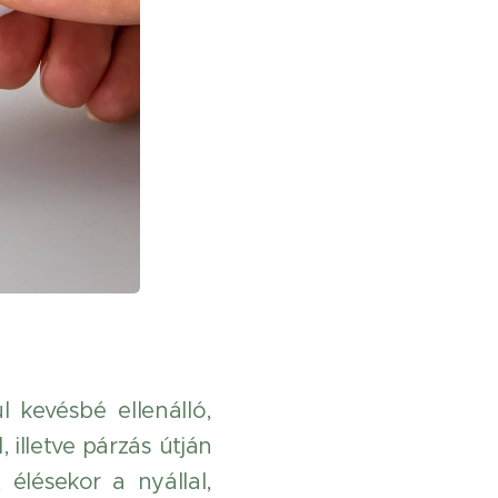
l kevésbé ellenálló,
illetve párzás útján
élésekor a nyállal,