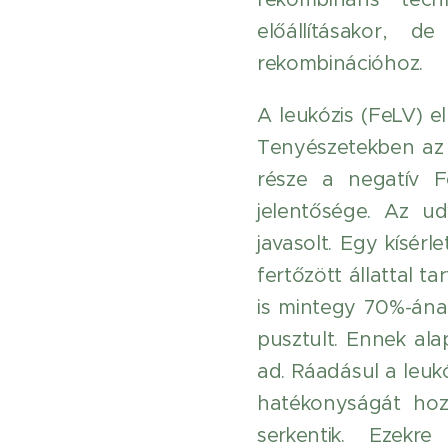
előállításakor, 
rekombinációhoz.
A leukózis (FeLV) el
Tenyészetekben az ú
része a negatív F
jelentősége. Az u
javasolt. Egy kísér
fertőzött állattal t
is mintegy 70%-ána
pusztult. Ennek al
ad. Ráadásul a leuk
hatékonyságát hozz
serkentik. Ezekr