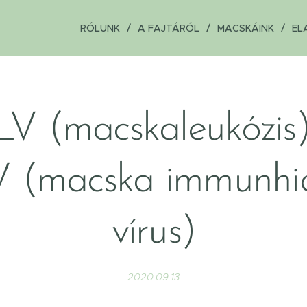
RÓLUNK
A FAJTÁRÓL
MACSKÁINK
EL
LV (macskaleukózis)
V (macska immunhi
vírus)
2020.09.13