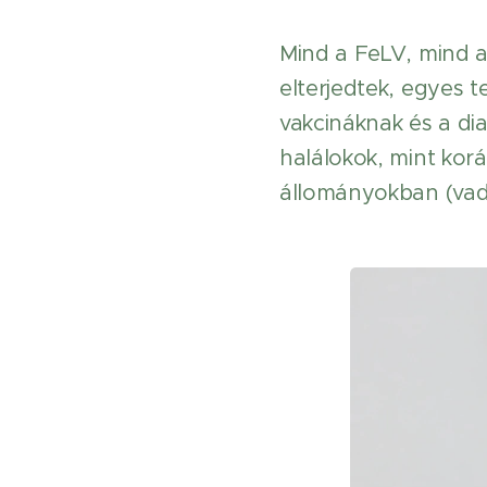
Mind a FeLV, mind a
elterjedtek, egyes 
vakcináknak és a di
halálokok, mint kor
állományokban (vad