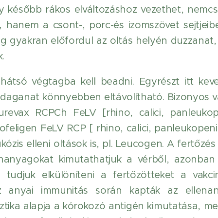
ly később rákos elváltozáshoz vezethet, nemc
 hanem a csont-, porc-és izomszövet sejtjeiben
ag gyakran előfordul az oltás helyén duzzanat, 
.
hátsó végtagba kell beadni. Egyrészt itt kev
t daganat könnyebben eltávolítható. Bizonyos 
Purevax RCPCh FeLV [rhino, calici, panleuko
kofeligen FeLV RCP [ rhino, calici, panleukopenia
kózis elleni oltások is, pl. Leucogen. A fertőz
enanyagokat kimutathatjuk a vérből, azonban
tudjuk elkülöníteni a fertőzötteket a vakcin
z anyai immunitás során kapták az ellena
ztika alapja a kórokozó antigén kimutatása, m