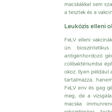
macskákkal sem szab
a tesztek és a vakc
Leukózis elleni o
FeLV elleni vakciná
ún. bioszintetiku
antigénhordozó gé
colibaktériumba épí
okoz. Ilyen például
tartalmazza, hanem
FeLV env és gag gén
meg, de a vizsgálat
macska immunrend
rekombináns tech