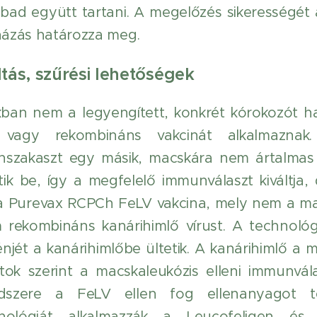
ad együtt tartani. A megelőzés sikerességét 
inázás határozza meg.
ltás, szűrési lehetőségek
kban nem a legyengített, konkrét kórokozót h
s vagy rekombináns vakcinát alkalmaznak.
nszakaszt egy másik, macskára nem ártalmas 
tik be, így a megfelelő immunválaszt kiváltj
 a Purevax RCPCh FeLV vakcina, mely nem a ma
 rekombináns kanárihimlő vírust. A technoló
jét a kanárihimlőbe ültetik. A kanárihimlő a 
ok szerint a macskaleukózis elleni immunválas
szere a FeLV ellen fog ellenanyagot te
nológiát alkalmazzák a Leucofeligen és