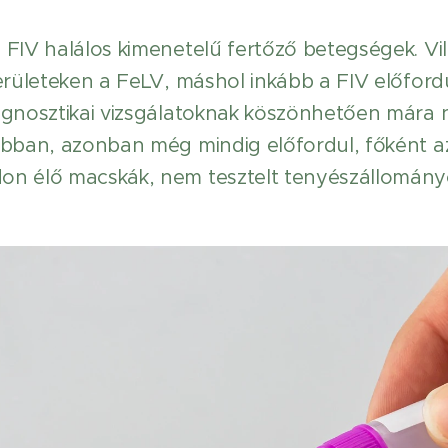
 FIV halálos kimenetelű fertőző betegségek. Vi
területeken a FeLV, máshol inkább a FIV előford
agnosztikai vizsgálatoknak köszönhetően mára 
ábban, azonban még mindig előfordul, főként az
on élő macskák, nem tesztelt tenyészállomány