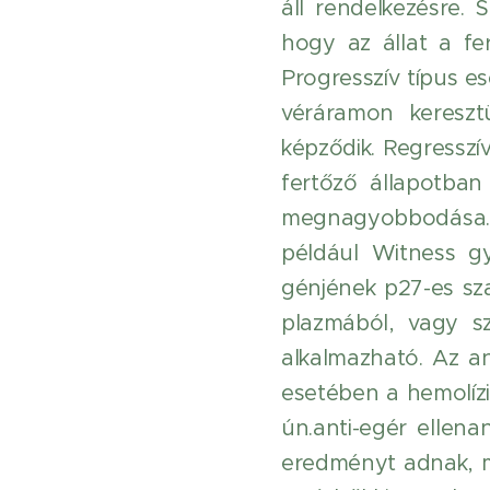
áll rendelkezésre.
hogy az állat a fe
Progresszív típus es
véráramon kereszt
képződik. Regresszív 
fertőző állapotban
megnagyobbodása. 
például Witness gy
génjének p27-es szak
plazmából, vagy s
alkalmazható. Az an
esetében a hemolízi
ún.anti-egér ellena
eredményt adnak, m