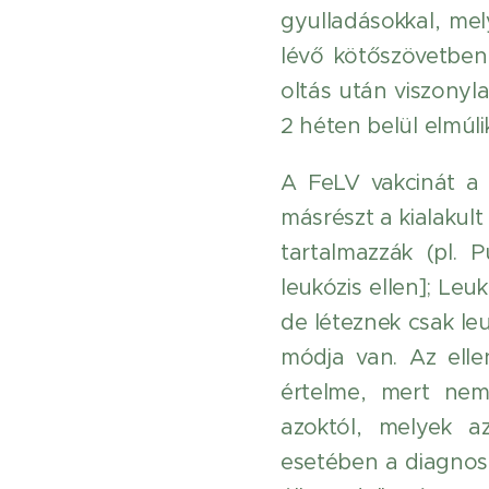
gyulladásokkal, me
lévő kötőszövetben,
oltás után viszonyl
2 héten belül elmúlik
A FeLV vakcinát a 
másrészt a kialakul
tartalmazzák (pl. 
leukózis ellen]; Leu
de léteznek csak leu
módja van. Az ell
értelme, mert nem 
azoktól, melyek a
esetében a diagnos