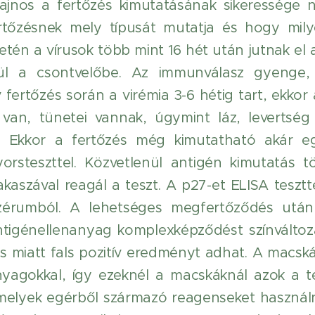
 Sajnos a fertőzés kimutatásának sikeressége 
rtőzésnek mely típusát mutatja és hogy mil
etén a vírusok több mint 16 hét után jutnak el 
ül a csontvelőbe. Az immunválasz gyenge,
fertőzés során a virémia 3-6 hétig tart, ekkor az
 van, tünetei vannak, úgymint láz, levertsé
Ekkor a fertőzés még kimutatható akár eg
orsteszttel. Közvetlenül antigén kimutatás tö
aszával reagál a teszt. A p27-et ELISA tesztte
zérumból. A lehetséges megfertőződés után
tigénellenanyag komplexképződést színváltozáss
s miatt fals pozitív eredményt adhat. A macská
nyagokkal, így ezeknél a macskáknál azok a tes
elyek egérből származó reagenseket használ