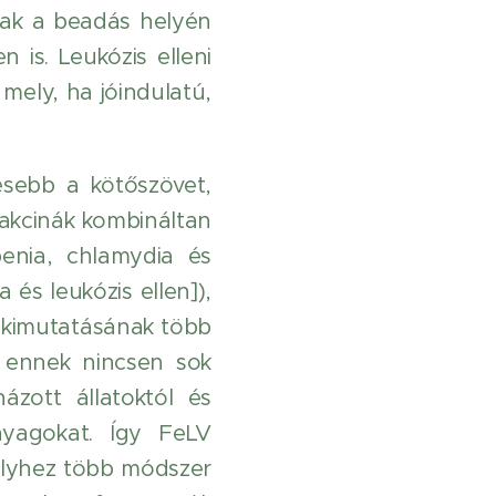
sak a beadás helyén
 is. Leukózis elleni
mely, ha jóindulatú,
esebb a kötőszövet,
vakcinák kombináltan
penia, chlamydia és
 és leukózis ellen]),
és kimutatásának több
 ennek nincsen sok
ázott állatoktól és
nyagokat. Így FeLV
elyhez több módszer