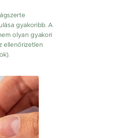
lágszerte
ulása gyakoribb. A
nem olyan gyakori
 ellenőrizetlen
ok).