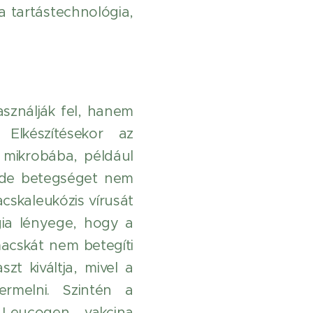
a tartástechnológia,
asználják fel, hanem
 Elkészítésekor az
mikrobába, például
a, de betegséget nem
cskaleukózis vírusát
gia lényege, hogy a
macskát nem betegíti
zt kiváltja, mivel a
rmelni. Szintén a
 Leucogen vakcina