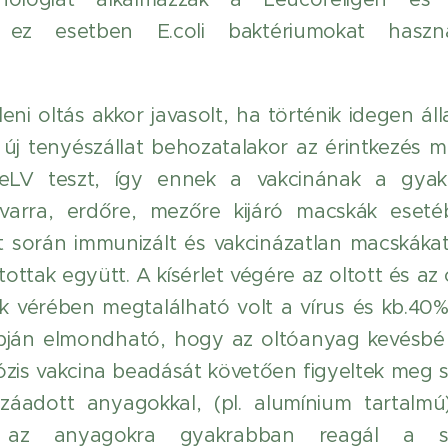
de ez esetben E.coli baktériumokat haszn
leni oltás akkor javasolt, ha történik idegen álla
j tenyészállat behozatalakor az érintkezés min
eLV teszt, így ennek a vakcinának a gyak
dvarra, erdőre, mezőre kijáró macskák eseté
let során immunizált és vakcinázatlan macskáka
artottak együtt. A kísérlet végére az oltott és a
k vérében megtalálható volt a vírus és kb.40%
apján elmondható, hogy az oltóanyag kevésb
ózis vakcina beadását követően figyeltek meg 
áadott anyagokkal, (pl. alumínium tartalmú
e az anyagokra gyakrabban reagál a sz