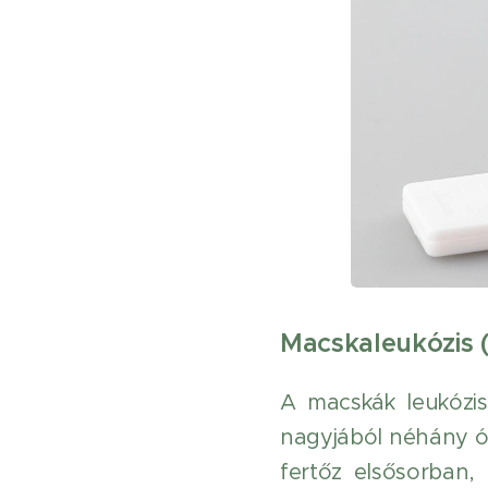
Macskaleukózis (
A macskák leukózisá
nagyjából néhány ór
fertőz elsősorban,