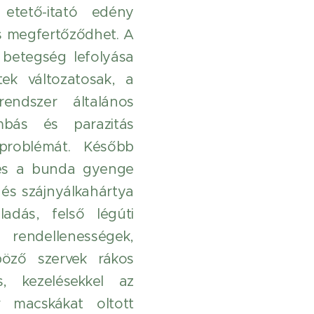
 etető-itató edény
 is megfertőződhet. A
 betegség lefolyása
ek változatosak, a
rendszer általános
mbás és parazitás
problémát. Később
ó és a bunda gyenge
és szájnyálkahártya
adás, felső légúti
 rendellenességek,
böző szervek rákos
, kezelésekkel az
v macskákat oltott