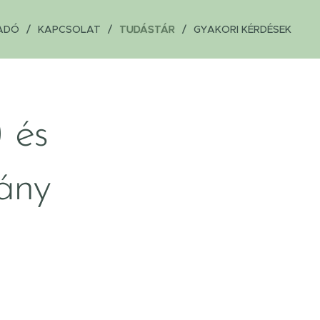
ADÓ
KAPCSOLAT
TUDÁSTÁR
GYAKORI KÉRDÉSEK
 és
ány