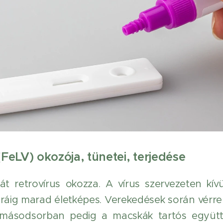
FeLV) okozója, tünetei, terjedése
t retrovírus okozza. A vírus szervezeten kívü
áig marad életképes. Verekedések során vérrel, 
 másodsorban pedig a macskák tartós együtt 