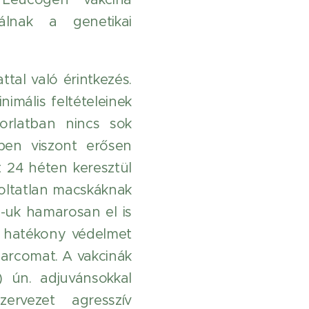
álnak a genetikai
ttal való érintkezés.
imális feltételeinek
orlatban nincs sok
ben viszont erősen
t 24 héten keresztül
z oltatlan macskáknak
-uk hamarosan el is
é hatékony védelmet
sarcomat. A vakcinák
) ún. adjuvánsokkal
ervezet agresszív