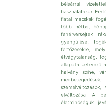
bélsárral, vizele
használatakor. Fertő
fiatal macskák fog
több hétbe, hónap
fehérvérsejtek rá
gyengülése, fogé
fertőzésekre, me
étvágytalanság, fo
állapota. Jellemző
halvány színe, vé
megbetegedések, h
szemelváltozások,
elváltozása. A b
életminőségük jav