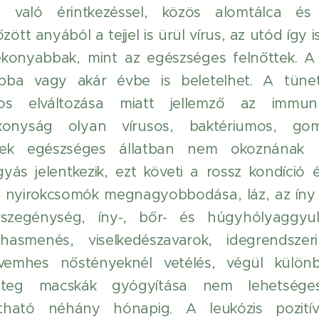
ttel való érintkezéssel, közös alomtálca és
zött anyából a tejjel is ürül vírus, az utód így
ékonyabbak, mint az egészséges felnőttek. A
ba vagy akár évbe is beletelhet. A tünet
kos elváltozása miatt jellemző az immun
konyság olyan vírusos, baktériumos, go
lyek egészséges állatban nem okoznának 
gyás jelentkezik, ezt követi a rossz kondíci
 a nyirokcsomók megnagyobbodása, láz, az íny 
rszegénység, íny-, bőr- és húgyhólyaggyull
asmenés, viselkedészavarok, idegrendszeri
 vemhes nőstényeknél vetélés, végül külön
eteg macskák gyógyítása nem lehetséges
ítható néhány hónapig. A leukózis pozití