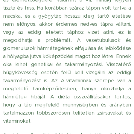
tiszta és friss. Ha korábban száraz tápon volt tartva a
macska, és a gyógytáp hosszú ideig tartó etetése
nem előnyös, akkor érdemes nedves tápra váltani,
vagy az eddig etetett táphoz vizet adni, ez is
megoldhatja a problémát. A vesetubulusok és
glomerulusok hámrétegének elfajulása és lelökődése
a hólyagba jutva kőképződési magot hoz létre. Ennek
oka lehet genetikai és takarmányozási. Visszatérő
húgykövesség esetén felül kell vizsgálni az eddigi
takarmányozást is. Az A-vitaminnak szerepe van a
megfelelő hámképződésben, hiánya okozhatja a
hámréteg hibáját. A diéta összeállításakor fontos,
hogy a táp megfelelő mennyiségben és arányban
tartalmazzon többszörösen telítetlen zsírsavakat és
vitaminokat.