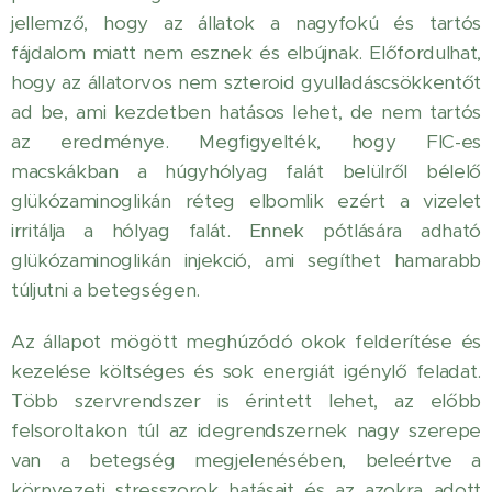
jellemző, hogy az állatok a nagyfokú és tartós
fájdalom miatt nem esznek és elbújnak. Előfordulhat,
hogy az állatorvos nem szteroid gyulladáscsökkentőt
ad be, ami kezdetben hatásos lehet, de nem tartós
az eredménye. Megfigyelték, hogy FIC-es
macskákban a húgyhólyag falát belülről bélelő
glükózaminoglikán réteg elbomlik ezért a vizelet
irritálja a hólyag falát. Ennek pótlására adható
glükózaminoglikán injekció, ami segíthet hamarabb
túljutni a betegségen.
Az állapot mögött meghúzódó okok felderítése és
kezelése költséges és sok energiát igénylő feladat.
Több szervrendszer is érintett lehet, az előbb
felsoroltakon túl az idegrendszernek nagy szerepe
van a betegség megjelenésében, beleértve a
környezeti stresszorok hatásait és az azokra adott