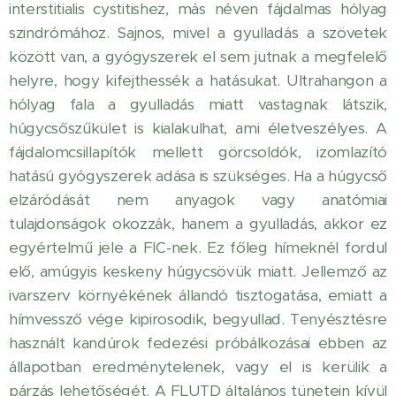
interstitialis cystitishez, más néven fájdalmas hólyag
szindrómához. Sajnos, mivel a gyulladás a szövetek
között van, a gyógyszerek el sem jutnak a megfelelő
helyre, hogy kifejthessék a hatásukat. Ultrahangon a
hólyag fala a gyulladás miatt vastagnak látszik,
húgycsőszűkület is kialakulhat, ami életveszélyes. A
fájdalomcsillapítók mellett görcsoldók, izomlazító
hatású gyógyszerek adása is szükséges. Ha a húgycső
elzáródását nem anyagok vagy anatómiai
tulajdonságok okozzák, hanem a gyulladás, akkor ez
egyértelmű jele a FIC-nek. Ez főleg hímeknél fordul
elő, amúgyis keskeny húgycsövük miatt. Jellemző az
ivarszerv környékének állandó tisztogatása, emiatt a
hímvessző vége kipirosodik, begyullad. Tenyésztésre
használt kandúrok fedezési próbálkozásai ebben az
állapotban eredménytelenek, vagy el is kerülik a
párzás lehetőségét. A FLUTD általános tünetein kívül