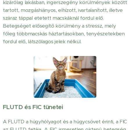
kizárólag lakásban, ingerszegény körülmények között
tartott, mozgáshiányos, elhízott, ivartalanított, illetve
száraz táppal etetett macskáknál fordul elő.
Betegséget elősegítő körülmény a stressz, mely
főleg többmacskás háztartásokban, tenyészetekben
fordul elő, látszólagos jelek nélkül.
FLUTD és FIC tünetei
A FLUTD a húgyhólyagot és a húgycsövet érinti, a FIC
az FLUTD fajtája. A FIC ismeretlen oktanú betegség,