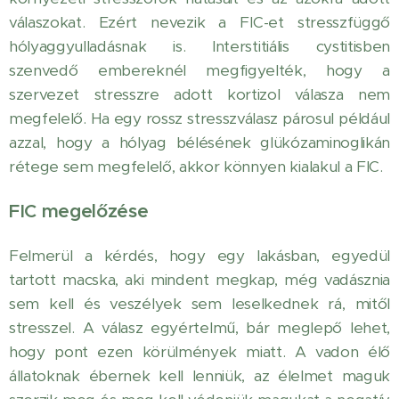
válaszokat. Ezért nevezik a FIC-et stresszfüggő
hólyaggyulladásnak is. Interstitiális cystitisben
szenvedő embereknél megfigyelték, hogy a
szervezet stresszre adott kortizol válasza nem
megfelelő. Ha egy rossz stresszválasz párosul például
azzal, hogy a hólyag bélésének glükózaminoglikán
rétege sem megfelelő, akkor könnyen kialakul a FIC.
FIC megelőzése
Felmerül a kérdés, hogy egy lakásban, egyedül
tartott macska, aki mindent megkap, még vadásznia
sem kell és veszélyek sem leselkednek rá, mitől
stresszel. A válasz egyértelmű, bár meglepő lehet,
hogy pont ezen körülmények miatt. A vadon élő
állatoknak ébernek kell lenniük, az élelmet maguk