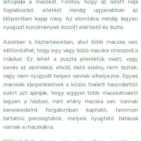
lefoglalja a macskát. Fontos, hogy az adott napi
foglalkozást, etetést mindig ugyanabban az
időpontban kapja meg. Az alomtálca mindig legyen
nyugodt körülmények között elérhető és tiszta.
Azokban a háztartásokban, ahol több macska van,
előfordulhat, hogy egy vagy több macska stresszeli a
másikat. Ez lehet a puszta jelenlétük miatt, vagy
kevés az alomtálca, etető, itató edény, nem tiszták,
vagy nem nyugodt helyen vannak elhelyezve. Egyes
macskák idegenkednek a közös toalett használattól,
ezért azt ajánlják, hogy eggyel több macskatoalett
legyen a házban, mint ahány macska van. Vannak
kereskedelmi forgalomban kapható, feromon
tartalmú párologtatók, melyek nyugtató hatással
vannak a macskákra.