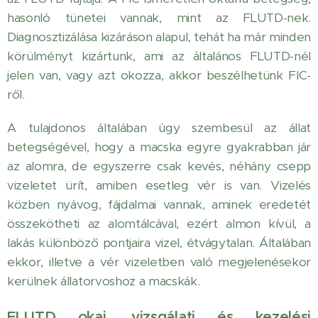
hasonló tünetei vannak, mint az FLUTD-nek.
Diagnosztizálása kizáráson alapul, tehát ha már minden
körülményt kizártunk, ami az általános FLUTD-nél
jelen van, vagy azt okozza, akkor beszélhetünk FIC-
ről.
A tulajdonos általában úgy szembesül az állat
betegségével, hogy a macska egyre gyakrabban jár
az alomra, de egyszerre csak kevés, néhány csepp
vizeletet ürít, amiben esetleg vér is van. Vizelés
közben nyávog, fájdalmai vannak, aminek eredetét
összekötheti az alomtálcával, ezért almon kívül, a
lakás különböző pontjaira vizel, étvágytalan. Általában
ekkor, illetve a vér vizeletben való megjelenésekor
kerülnek állatorvoshoz a macskák.
FLUTD okai, vizsgálati és kezelési