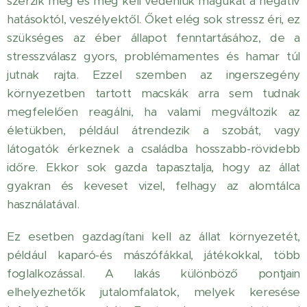
szerzik meg és meg kell védeniük magukat a negatív
hatásoktól, veszélyektől. Őket elég sok stressz éri, ez
szükséges az éber állapot fenntartásához, de a
stresszválasz gyors, problémamentes és hamar túl
jutnak rajta. Ezzel szemben az ingerszegény
környezetben tartott macskák arra sem tudnak
megfelelően reagálni, ha valami megváltozik az
életükben, például átrendezik a szobát, vagy
látogatók érkeznek a családba hosszabb-rövidebb
időre. Ekkor sok gazda tapasztalja, hogy az állat
gyakran és keveset vizel, felhagy az alomtálca
használatával.
Ez esetben gazdagítani kell az állat környezetét,
például kaparó-és mászófákkal, játékokkal, több
foglalkozással. A lakás különböző pontjain
elhelyezhetők jutalomfalatok, melyek keresése