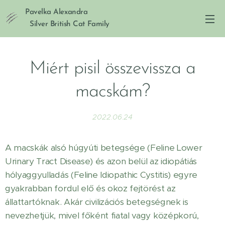
Pavelka Alexandra
Silver British Cat Family
Miért pisil összevissza a
macskám?
2022.06.24
A macskák alsó húgyúti betegsége (Feline Lower
Urinary Tract Disease) és azon belül az idiopátiás
hólyaggyulladás (Feline Idiopathic Cystitis) egyre
gyakrabban fordul elő és okoz fejtörést az
állattartóknak. Akár civilizációs betegségnek is
nevezhetjük, mivel főként fiatal vagy középkorú,