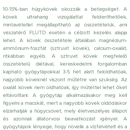
10-15%-ban húgykövek okozzák a betegséget. A
kövek ultrahang vizsgálattal felderíthetőek,
mintavétellel megállapítható az összetételük, ami
visszatérő FLUTD esetén a célzott kezelés alapja
lehet. A kövek összetétele általában magnézium-
ammónium-foszfát (sztruvit kövek), calcium-oxalát,
ritkábban egyéb. A sztruvit kövek megfelelő
összetételű diétával, kereskedelmi forgalomban
kapható gyógytápokkal 3-5 hét alatt feloldhatóak,
nagyobb köveknél viszont műtétre van szükség. Az
oxalát kövek nem oldhatóak, így műtéttel lehet őket
eltávolítani. A gyógytáp alkalmazásakor meg kell
figyelni a macskát, mert a nagyobb kövek oldódáskor
elzárhatják a húgycsövet, mely életveszélyes állapot
és azonnali állatorvosi beavatkozást igényel. A
gyógytápok lényege, hogy növelik a vízfelvételt és a