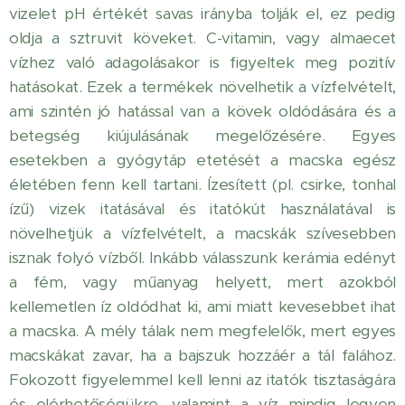
vizelet pH értékét savas irányba tolják el, ez pedig
oldja a sztruvit köveket. C-vitamin, vagy almaecet
vízhez való adagolásakor is figyeltek meg pozitív
hatásokat. Ezek a termékek növelhetik a vízfelvételt,
ami szintén jó hatással van a kövek oldódására és a
betegség kiújulásának megelőzésére. Egyes
esetekben a gyógytáp etetését a macska egész
életében fenn kell tartani. Ízesített (pl. csirke, tonhal
ízű) vizek itatásával és itatókút használatával is
növelhetjük a vízfelvételt, a macskák szívesebben
isznak folyó vízből. Inkább válasszunk kerámia edényt
a fém, vagy műanyag helyett, mert azokból
kellemetlen íz oldódhat ki, ami miatt kevesebbet ihat
a macska. A mély tálak nem megfelelők, mert egyes
macskákat zavar, ha a bajszuk hozzáér a tál falához.
Fokozott figyelemmel kell lenni az itatók tisztaságára
és elérhetőségükre, valamint a víz mindig legyen