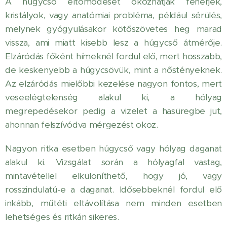
A húgycső eltömődését okozhatják fehérjék,
kristályok, vagy anatómiai probléma, például sérülés,
melynek gyógyulásakor kötőszövetes heg marad
vissza, ami miatt kisebb lesz a húgycső átmérője.
Elzáródás főként hímeknél fordul elő, mert hosszabb,
de keskenyebb a húgycsövük, mint a nőstényeknek.
Az elzáródás mielőbbi kezelése nagyon fontos, mert
veseelégtelenség alakul ki, a hólyag
megrepedésekor pedig a vizelet a hasüregbe jut,
ahonnan felszívódva mérgezést okoz.
Nagyon ritka esetben húgycső vagy hólyag daganat
alakul ki. Vizsgálat során a hólyagfal vastag,
mintavétellel elkülöníthető, hogy jó, vagy
rosszindulatú-e a daganat. Idősebbeknél fordul elő
inkább, műtéti eltávolítása nem minden esetben
lehetséges és ritkán sikeres.