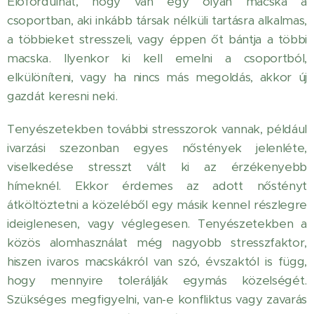
Előfordulhat, hogy van egy olyan macska a
csoportban, aki inkább társak nélküli tartásra alkalmas,
a többieket stresszeli, vagy éppen őt bántja a többi
macska. Ilyenkor ki kell emelni a csoportból,
elkülöníteni, vagy ha nincs más megoldás, akkor új
gazdát keresni neki.
Tenyészetekben további stresszorok vannak, például
ivarzási szezonban egyes nőstények jelenléte,
viselkedése stresszt vált ki az érzékenyebb
hímeknél. Ekkor érdemes az adott nőstényt
átköltöztetni a közeléből egy másik kennel részlegre
ideiglenesen, vagy véglegesen. Tenyészetekben a
közös alomhasználat még nagyobb stresszfaktor,
hiszen ivaros macskákról van szó, évszaktól is függ,
hogy mennyire tolerálják egymás közelségét.
Szükséges megfigyelni, van-e konfliktus vagy zavarás