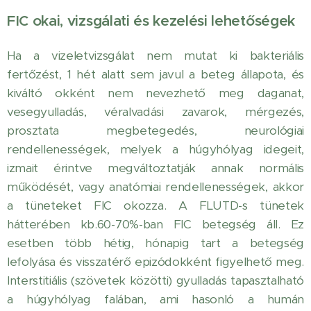
FIC okai, vizsgálati és kezelési lehetőségek
Ha a vizeletvizsgálat nem mutat ki bakteriális
fertőzést, 1 hét alatt sem javul a beteg állapota, és
kiváltó okként nem nevezhető meg daganat,
vesegyulladás, véralvadási zavarok, mérgezés,
prosztata megbetegedés, neurológiai
rendellenességek, melyek a húgyhólyag idegeit,
izmait érintve megváltoztatják annak normális
működését, vagy anatómiai rendellenességek, akkor
a tüneteket FIC okozza. A FLUTD-s tünetek
hátterében kb.60-70%-ban FIC betegség áll. Ez
esetben több hétig, hónapig tart a betegség
lefolyása és visszatérő epizódokként figyelhető meg.
Interstitiális (szövetek közötti) gyulladás tapasztalható
a húgyhólyag falában, ami hasonló a humán