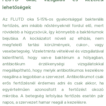
lehetőségek
Az FLUTD oka 5-15%-os gyakorisággal bakteriális
fertőzés, ami inkább nőstényeknél fordul elő, mert
rövidebb a húgycsövük, így könnyebb a baktériumok
bejutása. A kockázatot növeli az elhízás, nem
megfelelő tartási körülmények, cukor-, vagy
vesebetegség. Vizeletminta vételével és vizsgálatával
kideríthető, hogy van-e baktérium a hólyagban,
antibiotikum érzékenységi vizsgálatokkal
megállapítható, hogy melyik antibiotikumos kezelésre
reagálna a legjobban a szervezet. Antibiotikumot csak
erős fertőzésnél érdemes adni és csak akkor, ha
egyértelműen azonosított a fertőzést okozó
mikróba. A betegség lefolyása fertőzés esetén pár
napos, a szervezet hamar reagál a kezelésre.