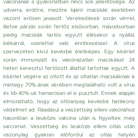
vakcinának a gyakorlatban nincs sok jelentősége. Az
udvarra, erdőre, mezőre kijáró macskák esetében
viszont erősen javasolt. Verekedések során vérrel,
illetve párzás során fertőz elsősorban, másodsorban
pedig macskák tartós együtt élésekor a nyállal,
bélsárral, vizelettel való érintkezéssel. A vírus
szervezeten kívül kevésbé életképes. Egy kísérlet
során immunizált és vakcinázatlan macskákat 24
héten keresztül fertőzött állattal tartottak együtt. A
kísérlet végére az oltott és az oltatlan macskáknak is
mintegy 70%-ának vérében megtalálható volt a vírus
és kb.40%-uk hamarosan el is pusztult. Ennek alapján
elmondható, hogy az oltóanyag kevésbé hatékony
védelmet ad. Ráadásul a veszettség elleni vakcinához
hasonlóan a leukózis vakcina után is figyeltek meg
sarcomat. Veszettség és leukózis elleni oltás után
viszonylag gyakran előfordul az oltás helyén