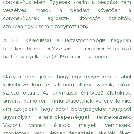
coronavírus ellen. Egyesek szerint a beadása nem
veszélyes, mások a beadást követően a
coronavírusnak agresszív kitörését észlelték,
azonban egyik sem bizonyított tény.
A FIP kialakulását a tartástechnológia nagyban
befolyásolja, erről a Macskák coronavírusa és fertőző
hashártyagyulladása (2019) cikk ír bővebben.
Nagy kérdést jelent, hogy egy tenyészetben, ahol
különböző korú és állapotú állatok vannak, mikor
szabad oltatni. Az egymással érintkező állatoknak
ugyanis homogén immunállapotúnak kellene lennie,
ami azt jelenti, hogy adott betegségekre nagyjából
ugyanolyan ellenállóképességgel rendelkeznek.
Viszont vannak állatok, melyek vemhesek,
szoptatnak, vagy éppen fedeztetni akarják őket.