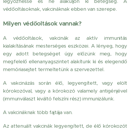
legyőzhesse és ne alakuljon ki betegség. A
védőoltásoknak, vakcináknak ebben van szerepe.
Milyen védőoltások vannak?
A védőoltások, vakcinák az aktív immunitás
kialakításának mesterséges eszközei. A lényeg, hogy
egy adott betegséget úgy előzünk meg, hogy
megfelelő ellenanyagszintet alakítunk ki és elegendő
memóriasejtet termeltetünk a szervezettel.
A vakcinázás során élő, legyengített, vagy elölt
kórokozóval, vagy a kórokozó valamely antigénjével
(immunválaszt kiváltó felszíni rész) immunizálunk.
A vakcináknak több fajtája van.
Az attenuált vakcinák legyengített, de élő kórokozót