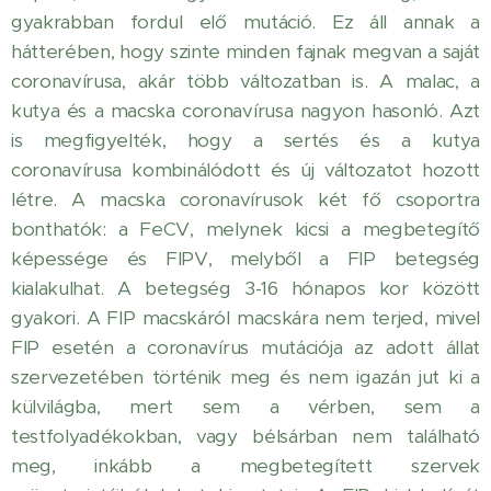
gyakrabban fordul elő mutáció. Ez áll annak a
hátterében, hogy szinte minden fajnak megvan a saját
coronavírusa, akár több változatban is. A malac, a
kutya és a macska coronavírusa nagyon hasonló. Azt
is megfigyelték, hogy a sertés és a kutya
coronavírusa kombinálódott és új változatot hozott
létre. A macska coronavírusok két fő csoportra
bonthatók: a FeCV, melynek kicsi a megbetegítő
képessége és FIPV, melyből a FIP betegség
kialakulhat. A betegség 3-16 hónapos kor között
gyakori. A FIP macskáról macskára nem terjed, mivel
FIP esetén a coronavírus mutációja az adott állat
szervezetében történik meg és nem igazán jut ki a
külvilágba, mert sem a vérben, sem a
testfolyadékokban, vagy bélsárban nem található
meg, inkább a megbetegített szervek