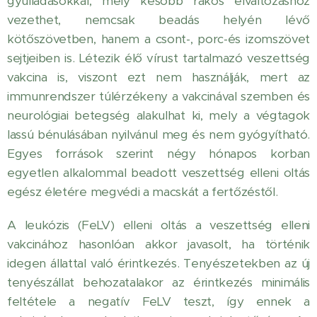
gyulladásokkal, mely később rákos elváltozáshoz
vezethet, nemcsak beadás helyén lévő
kötőszövetben, hanem a csont-, porc-és izomszövet
sejtjeiben is. Létezik élő vírust tartalmazó veszettség
vakcina is, viszont ezt nem használják, mert az
immunrendszer túlérzékeny a vakcinával szemben és
neurológiai betegség alakulhat ki, mely a végtagok
lassú bénulásában nyilvánul meg és nem gyógyítható.
Egyes források szerint négy hónapos korban
egyetlen alkalommal beadott veszettség elleni oltás
egész életére megvédi a macskát a fertőzéstől.
A leukózis (FeLV) elleni oltás a veszettség elleni
vakcinához hasonlóan akkor javasolt, ha történik
idegen állattal való érintkezés. Tenyészetekben az új
tenyészállat behozatalakor az érintkezés minimális
feltétele a negatív FeLV teszt, így ennek a