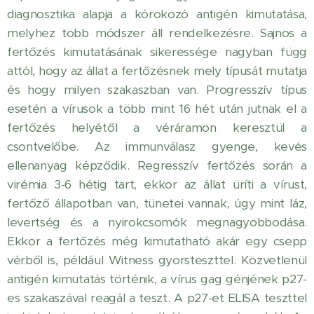
diagnosztika alapja a kórokozó antigén kimutatása,
melyhez több módszer áll rendelkezésre. Sajnos a
fertőzés kimutatásának sikeressége nagyban függ
attól, hogy az állat a fertőzésnek mely típusát mutatja
és hogy milyen szakaszban van. Progresszív típus
esetén a vírusok a több mint 16 hét után jutnak el a
fertőzés helyétől a véráramon keresztül a
csontvelőbe. Az immunválasz gyenge, kevés
ellenanyag képződik. Regresszív fertőzés során a
virémia 3-6 hétig tart, ekkor az állat üríti a vírust,
fertőző állapotban van, tünetei vannak, úgy mint láz,
levertség és a nyirokcsomók megnagyobbodása.
Ekkor a fertőzés még kimutatható akár egy csepp
vérből is, például Witness gyorsteszttel. Közvetlenül
antigén kimutatás történik, a vírus gag génjének p27-
es szakaszával reagál a teszt. A p27-et ELISA teszttel