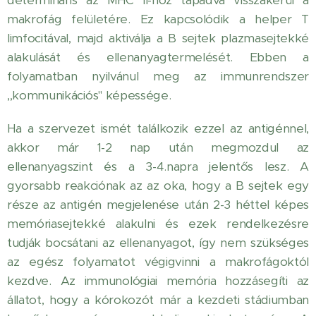
makrofág felületére. Ez kapcsolódik a helper T
limfocitával, majd aktiválja a B sejtek plazmasejtekké
alakulását és ellenanyagtermelését. Ebben a
folyamatban nyilvánul meg az immunrendszer
,,kommunikációs" képessége.
Ha a szervezet ismét találkozik ezzel az antigénnel,
akkor már 1-2 nap után megmozdul az
ellenanyagszint és a 3-4.napra jelentős lesz. A
gyorsabb reakciónak az az oka, hogy a B sejtek egy
része az antigén megjelenése után 2-3 héttel képes
memóriasejtekké alakulni és ezek rendelkezésre
tudják bocsátani az ellenanyagot, így nem szükséges
az egész folyamatot végigvinni a makrofágoktól
kezdve. Az immunológiai memória hozzásegíti az
állatot, hogy a kórokozót már a kezdeti stádiumban