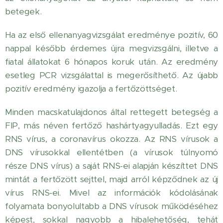
betegek.
Ha az első ellenanyagvizsgálat eredménye pozitív, 60
nappal később érdemes újra megvizsgálni, illetve a
fiatal állatokat 6 hónapos koruk után. Az eredmény
esetleg PCR vizsgálattal is megerősíthető. Az újabb
pozitív eredmény igazolja a fertőzöttséget.
Minden macskatulajdonos által rettegett betegség a
FIP, más néven fertőző hashártyagyulladás. Ezt egy
RNS vírus, a coronavírus okozza. Az RNS vírusok a
DNS vírusokkal ellentétben (a vírusok túlnyomó
része DNS vírus) a saját RNS-ei alapján készíttet DNS
mintát a fertőzött sejttel, majd arról képződnek az új
vírus RNS-ei. Mivel az információk kódolásának
folyamata bonyolultabb a DNS vírusok működéséhez
képest, sokkal nagyobb a hibalehetőség, tehát