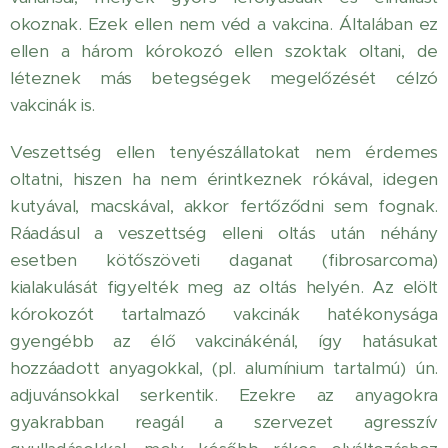
okoznak. Ezek ellen nem véd a vakcina. Általában ez
ellen a három kórokozó ellen szoktak oltani, de
léteznek más betegségek megelőzését célzó
vakcinák is.
Veszettség ellen tenyészállatokat nem érdemes
oltatni, hiszen ha nem érintkeznek rókával, idegen
kutyával, macskával, akkor fertőződni sem fognak.
Ráadásul a veszettség elleni oltás után néhány
esetben kötőszöveti daganat (fibrosarcoma)
kialakulását figyelték meg az oltás helyén. Az elölt
kórokozót tartalmazó vakcinák hatékonysága
gyengébb az élő vakcinákénál, így hatásukat
hozzáadott anyagokkal, (pl. alumínium tartalmú) ún.
adjuvánsokkal serkentik. Ezekre az anyagokra
gyakrabban reagál a szervezet agresszív