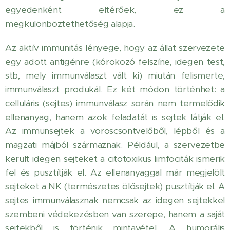
egyedenként eltérőek, ez a
megkülönböztethetőség alapja.
Az aktív immunitás lényege, hogy az állat szervezete
egy adott antigénre (kórokozó felszíne, idegen test,
stb, mely immunválaszt vált ki) miután felismerte,
immunválaszt produkál. Ez két módon történhet: a
celluláris (sejtes) immunválasz során nem termelődik
ellenanyag, hanem azok feladatát is sejtek látják el.
Az immunsejtek a vöröscsontvelőből, lépből és a
magzati májból származnak. Például, a szervezetbe
került idegen sejteket a citotoxikus limfociták ismerik
fel és pusztítják el. Az ellenanyaggal már megjelölt
sejteket a NK (természetes ölősejtek) pusztítják el. A
sejtes immunválasznak nemcsak az idegen sejtekkel
szembeni védekezésben van szerepe, hanem a saját
sejtekből is történik mintavétel. A humorális