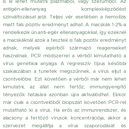
is ki lehet mutatni plazmából, vagy szérumból. Az
antigén-ellenanyag komplexképződést
színváltozással jelzi. Teljes vér esetében a hemolízis
miatt fals pozitív eredményt adhat. A macskák 1-2%-a
rendelkezik ún.anti-egér ellenanyagokkal, így ezeknél
a macskáknál azok a tesztek is fals pozitív eredményt
adnak, melyek egérből származó reagenseket
használnak. PCR módszerrel a vérből kimutatható a
vírus genetikai anyaga. A regresszív típus későbbi
szakaszában a tünetek megszűnnek, a vírus eljut a
csontvelőbe. Ezt követően a vérből már nem lehet
kimutatni, az állat nem fertőz, immungyengítő
tényezők hatására azonban újra aktiválódhat. Ekkor
már csak a csontvelőből biopsziát követően PCR-rel
mutatható ki a vírus. Ha erős az immunrendszer, és
alacsony a fertőző vírusok koncentrációja, akkor a
szervezet megállítja a vírus szaporodását és