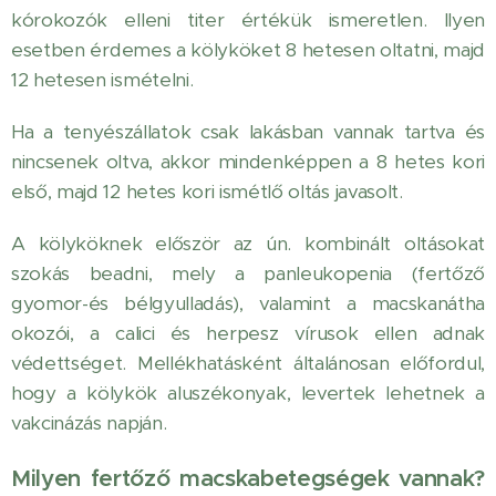
kórokozók elleni titer értékük ismeretlen. Ilyen
esetben érdemes a kölyköket 8 hetesen oltatni, majd
12 hetesen ismételni.
Ha a tenyészállatok csak lakásban vannak tartva és
nincsenek oltva, akkor mindenképpen a 8 hetes kori
első, majd 12 hetes kori ismétlő oltás javasolt.
A kölyköknek először az ún. kombinált oltásokat
szokás beadni, mely a panleukopenia (fertőző
gyomor-és bélgyulladás), valamint a macskanátha
okozói, a calici és herpesz vírusok ellen adnak
védettséget. Mellékhatásként általánosan előfordul,
hogy a kölykök aluszékonyak, levertek lehetnek a
vakcinázás napján.
Milyen fertőző macskabetegségek vannak?