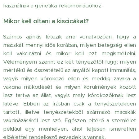
használnak a genetikai rekombinációhoz.
Mikor kell oltani a kiscicákat?
Számos ajánlás létezik arra vonatkozóan, hogy a
macskát mennyi idős korában, milyen betegség ellen
kell vakcinázni és mikor kell ezt megismételni.
Véleményem szerint ez két tényezőtől függ: milyen
mértékű és összetételű az anyától kapott immunitás,
vagyis milyen kórokozó ellen és meddig zavarja a
vakcina működését és milyen körülmények között
lesz tartva az állat, vagyis mely kórokozóknak lesz
kitéve. Ebben az írásban csak a tenyészetekben
tartott, illetve tenyészetekből származó macskák
vakcinázásáról lesz szó. Egészen eltérő a szemlélet
például egy menhelyen, ahol teljesen ismeretlen
előélettel rendelkező egyedek is vannak.