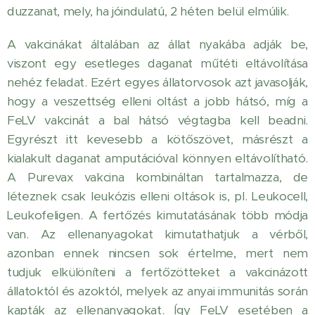
duzzanat, mely, ha jóindulatú, 2 héten belül elmúlik.
A vakcinákat általában az állat nyakába adják be,
viszont egy esetleges daganat műtéti eltávolítása
nehéz feladat. Ezért egyes állatorvosok azt javasolják,
hogy a veszettség elleni oltást a jobb hátsó, míg a
FeLV vakcinát a bal hátsó végtagba kell beadni.
Egyrészt itt kevesebb a kötőszövet, másrészt a
kialakult daganat amputációval könnyen eltávolítható.
A Purevax vakcina kombináltan tartalmazza, de
léteznek csak leukózis elleni oltások is, pl. Leukocell,
Leukofeligen. A fertőzés kimutatásának több módja
van. Az ellenanyagokat kimutathatjuk a vérből,
azonban ennek nincsen sok értelme, mert nem
tudjuk elkülöníteni a fertőzötteket a vakcinázott
állatoktól és azoktól, melyek az anyai immunitás során
kapták az ellenanyagokat. Így FeLV esetében a