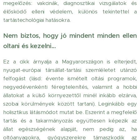
megelőzés: vakcinák, diagnosztikai vizsgálatok és
élősködő elleni védelem, különös tekintettel a
tartástechológiai hatásokra.
Nem biztos, hogy jó mindent minden ellen
oltani és kezelni...
Ez a cikk árnyalja a Magyarországon is elterjedt,
nyugat-európai társállat-tartási szemléletet utánzó
felfogást (lásd: évente ismételt oltási programok,
negyedévenkénti féregtelenítés, valamint a hobbi
állatokat a külső környezettől minél inkább elzárva,
szobai körülmények között tartani). Leginkább egy
holisztikus látásmódot mutat be. Eszerint a megfelelő
tartás és a takarmányozás együttesen képezik az
állat egészségének alapját, nem pedig az, ha
oltóanyagokra, gyógyszerekre támaszkodik az