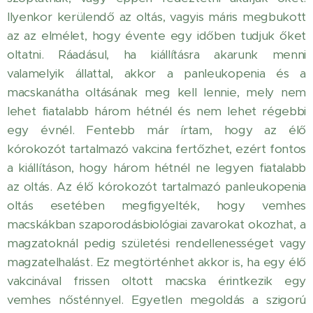
Ilyenkor kerülendő az oltás, vagyis máris megbukott
az az elmélet, hogy évente egy időben tudjuk őket
oltatni. Ráadásul, ha kiállításra akarunk menni
valamelyik állattal, akkor a panleukopenia és a
macskanátha oltásának meg kell lennie, mely nem
lehet fiatalabb három hétnél és nem lehet régebbi
egy évnél. Fentebb már írtam, hogy az élő
kórokozót tartalmazó vakcina fertőzhet, ezért fontos
a kiállításon, hogy három hétnél ne legyen fiatalabb
az oltás. Az élő kórokozót tartalmazó panleukopenia
oltás esetében megfigyelték, hogy vemhes
macskákban szaporodásbiológiai zavarokat okozhat, a
magzatoknál pedig születési rendellenességet vagy
magzatelhalást. Ez megtörténhet akkor is, ha egy élő
vakcinával frissen oltott macska érintkezik egy
vemhes nősténnyel. Egyetlen megoldás a szigorú