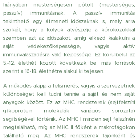
hiányában mesterségesen pótolt (mesterséges,
passzív) immunitásnak. A passzív immunitás
tekinthető egy átmeneti időszaknak is, mely arra
szolgál, hogy a kölyök átvészelje a kórokozókkal
szemben azt az időszakot, amíg elkezd kialakulni a
saját védekezőképessége, vagyis aktív
immunválaszadásra való képessége. Ez körülbelül az
5.-12. élethét között következik be, más források
szerint a 16-18. élethétre alakul ki teljesen.
A működés alapja a felismerés, vagyis a szervezetnek
különbséget kell tudni tennie a saját és nem saját
anyagok között. Ez az MHC rendszerek (sejtfelszíni
glikoprotein molekulák variációs sorozata)
segítségével történik. Az MHC I minden sejt felszínén
megtalálható, míg az MHC II főként a makrofágokon
található meg. Az MHC rendszerek fajonként és