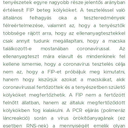
tenyészetek egyre nagyobb része jelentős arányban
értékesít FIP beteg kölyköket. A teszteléssel való
általános felhagyás oka a teszteredmények
félreértelmezése, valamint az, hogy a tenyésztők
többsége rájött arra, hogy az ellenanyagtesztekkel
csak annyit tudunk megállapítani, hogy a macska
találkozott-e mostanában coronavírussal. Az
ellenanyagteszt mára elavult és mindenkinek fel
kellene ismernie, hogy a coronavírus tesztelés célja
nem az, hogy a FIP-et próbáljuk meg kimutatni,
hanem hogy kiszűrjük azokat a macskákat, akik
coronavírussal fertőzöttek és a tenyészetben születő
kölyköket megfertőzhetik. A FIP nem a fertőzött
felnőtt állatban, hanem az általuk megfertőződött
kölykökben fog kialakulni. A PCR eljárás (polimeráz
láncreakció) során a vírus örökítőanyagának (ez
esetben RNS-nek) a mennyiségét emelik olyan