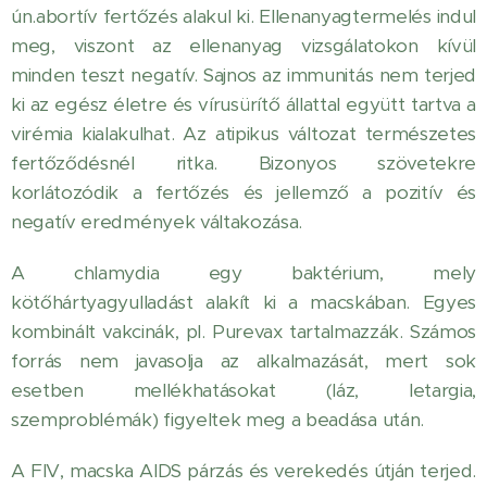
ún.abortív fertőzés alakul ki. Ellenanyagtermelés indul
meg, viszont az ellenanyag vizsgálatokon kívül
minden teszt negatív. Sajnos az immunitás nem terjed
ki az egész életre és vírusürítő állattal együtt tartva a
virémia kialakulhat. Az atipikus változat természetes
fertőződésnél ritka. Bizonyos szövetekre
korlátozódik a fertőzés és jellemző a pozitív és
negatív eredmények váltakozása.
A chlamydia egy baktérium, mely
kötőhártyagyulladást alakít ki a macskában. Egyes
kombinált vakcinák, pl. Purevax tartalmazzák. Számos
forrás nem javasolja az alkalmazását, mert sok
esetben mellékhatásokat (láz, letargia,
szemproblémák) figyeltek meg a beadása után.
A FIV, macska AIDS párzás és verekedés útján terjed.