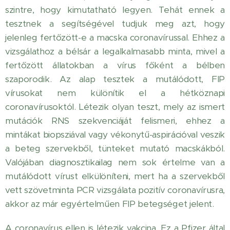
szintre, hogy kimutatható legyen. Tehát ennek a
tesztnek a segítségével tudjuk meg azt, hogy
jelenleg fertőzött-e a macska coronavírussal. Ehhez a
vizsgálathoz a bélsár a legalkalmasabb minta, mivel a
fertőzött állatokban a vírus főként a bélben
szaporodik. Az alap tesztek a mutálódott, FIP
vírusokat nem különítik el a hétköznapi
coronavírusoktól. Létezik olyan teszt, mely az ismert
mutációk RNS szekvenciáját felismeri, ehhez a
mintákat biopsziával vagy vékonytű-aspirációval veszik
a beteg szervekből, tünteket mutató macskákból.
Valójában diagnosztikailag nem sok értelme van a
mutálódott vírust elkülöníteni, mert ha a szervekből
vett szövetminta PCR vizsgálata pozitív coronavírusra,
akkor az már egyértelműen FIP betegséget jelent.
A coronavírus ellen is létezik vakcina. Ez a Pfizer által