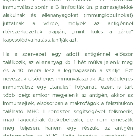
immunválasz során a B limfociták ún. plazmasejtekké
alakulnak és ellenanyagokat (immunglobulinokat)
juttatnak a vérbe, melyek az antigénnel
(térszerkezetük alapján, ,,mint kulcs a zárba"
kapcsolódva hatástalanítják azt.
Ha a szervezet egy adott antigénnel először
találkozik, az ellenanyag kb. 1 hét múlva jelenik meg
és a 10. napra lesz a legmagasabb a szintje. Ezt
nevezzük elsődleges immunválasznak. Az elsődleges
immunválasz egy ,,tanulási" folyamat, ezért is tart
több ideig: amikor megjelenik az antigén, akkor az
immunsejtek, elsősorban a makrofágok a felszínükön
található MHC II rendszer segítségével felismerik,
majd fagocitálják (bekebelezik), de nem emésztik
meg teljesen, hanem egy részük, az antigén
determináns az MHC II-höz tapadva visszakerül a