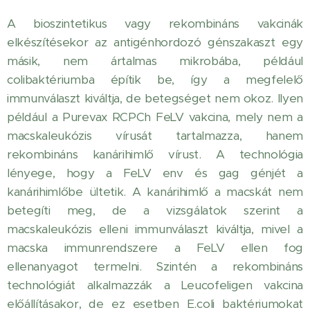
A bioszintetikus vagy rekombináns vakcinák
elkészítésekor az antigénhordozó génszakaszt egy
másik, nem ártalmas mikrobába, például
colibaktériumba építik be, így a megfelelő
immunválaszt kiváltja, de betegséget nem okoz. Ilyen
például a Purevax RCPCh FeLV vakcina, mely nem a
macskaleukózis vírusát tartalmazza, hanem
rekombináns kanárihimlő vírust. A technológia
lényege, hogy a FeLV env és gag génjét a
kanárihimlőbe ültetik. A kanárihimlő a macskát nem
betegíti meg, de a vizsgálatok szerint a
macskaleukózis elleni immunválaszt kiváltja, mivel a
macska immunrendszere a FeLV ellen fog
ellenanyagot termelni. Szintén a rekombináns
technológiát alkalmazzák a Leucofeligen vakcina
előállításakor, de ez esetben E.coli baktériumokat