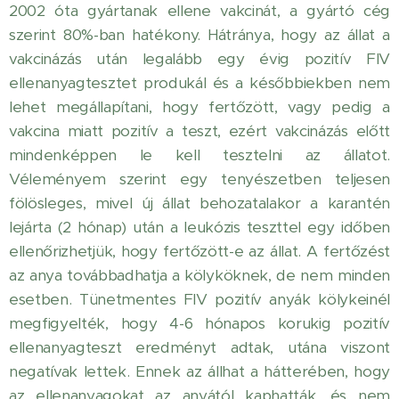
2002 óta gyártanak ellene vakcinát, a gyártó cég
szerint 80%-ban hatékony. Hátránya, hogy az állat a
vakcinázás után legalább egy évig pozitív FIV
ellenanyagtesztet produkál és a későbbiekben nem
lehet megállapítani, hogy fertőzött, vagy pedig a
vakcina miatt pozitív a teszt, ezért vakcinázás előtt
mindenképpen le kell tesztelni az állatot.
Véleményem szerint egy tenyészetben teljesen
fölösleges, mivel új állat behozatalakor a karantén
lejárta (2 hónap) után a leukózis teszttel egy időben
ellenőrizhetjük, hogy fertőzött-e az állat. A fertőzést
az anya továbbadhatja a kölyköknek, de nem minden
esetben. Tünetmentes FIV pozitív anyák kölykeinél
megfigyelték, hogy 4-6 hónapos korukig pozitív
ellenanyagteszt eredményt adtak, utána viszont
negatívak lettek. Ennek az állhat a hátterében, hogy
az ellenanyagokat az anyától kaphatták, és nem