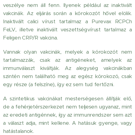
veszélye nem áll fenn. Ilyenek például az inaktivált
vakcinák. Az eljárás során a kórokozót hővel elölik.
Inaktivált calici vírust tartalmaz a Purevax RCPCh
FeLV, illetve inaktivált veszettségvírust tartalmaz a
Feligen CRP/R vakcina.
Vannak olyan vakcinák, melyek a kórokozót nem
tartalmazzák, csak az antigéneket, amelyek az
immunválaszt kiváltják. Az alegység vakcinákban
szintén nem található meg az egész kórokozó, csak
egy része (a felszíne), így ez sem tud fertőzni.
A szintetikus vakcinákat mesterségesen állítják elő,
de a fehérjetérszerkezet nem teljesen ugyanaz, mint
az eredeti antigénnek, így az immunrendszer sem azt
a választ adja, mint kellene. A hatásuk gyenge, vagy
hatástalanok.