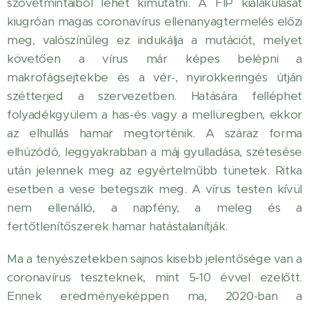
szövetmintáiból lehet kimutatni. A FIP kialakulását
kiugróan magas coronavírus ellenanyagtermelés előzi
meg, valószínűleg ez indukálja a mutációt, melyet
követően a vírus már képes belépni a
makrofágsejtekbe és a vér-, nyirokkeringés útján
szétterjed a szervezetben. Hatására felléphet
folyadékgyülem a has-és vagy a mellüregben, ekkor
az elhullás hamar megtörténik. A száraz forma
elhúzódó, leggyakrabban a máj gyulladása, szétesése
után jelennek meg az egyértelműbb tünetek. Ritka
esetben a vese betegszik meg. A vírus testen kívül
nem ellenálló, a napfény, a meleg és a
fertőtlenítőszerek hamar hatástalanítják.
Ma a tenyészetekben sajnos kisebb jelentősége van a
coronavírus teszteknek, mint 5-10 évvel ezelőtt.
Ennek eredményeképpen ma, 2020-ban a