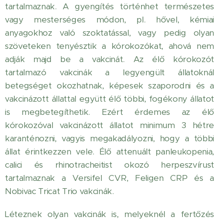
tartalmaznak. A gyengítés történhet természetes
vagy mesterséges módon, pl. hővel, kémiai
anyagokhoz való szoktatással, vagy pedig olyan
szöveteken tenyésztik a kórokozókat, ahová nem
adják majd be a vakcinát. Az élő kórokozót
tartalmazó vakcinák a legyengült állatoknál
betegséget okozhatnak, képesek szaporodni és a
vakcinázott állattal együtt élő többi, fogékony állatot
is megbetegíthetik. Ezért érdemes az élő
kórokozóval vakcinázott állatot minimum 3 hétre
karanténozni, vagyis megakadályozni, hogy a többi
állat érintkezzen vele. Élő attenuált panleukopenia,
calici és rhinotracheitist okozó herpeszvírust
tartalmaznak a Versifel CVR, Feligen CRP és a
Nobivac Tricat Trio vakcinák.
Léteznek olyan vakcinák is, melyeknél a fertőzés