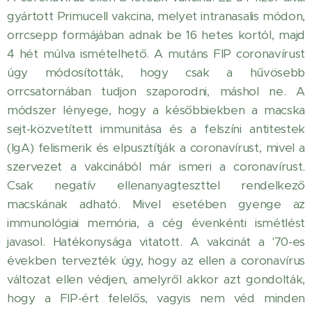
gyártott Primucell vakcina, melyet intranasalis módon,
orrcsepp formájában adnak be 16 hetes kortól, majd
4 hét múlva ismételhető. A mutáns FIP coronavírust
úgy módosították, hogy csak a hűvösebb
orrcsatornában tudjon szaporodni, máshol ne. A
módszer lényege, hogy a későbbiekben a macska
sejt-közvetített immunitása és a felszíni antitestek
(IgA) felismerik és elpusztítják a coronavírust, mivel a
szervezet a vakcinából már ismeri a coronavírust.
Csak negatív ellenanyagteszttel rendelkező
macskának adható. Mivel esetében gyenge az
immunológiai memória, a cég évenkénti ismétlést
javasol. Hatékonysága vitatott. A vakcinát a '70-es
években tervezték úgy, hogy az ellen a coronavírus
változat ellen védjen, amelyről akkor azt gondolták,
hogy a FIP-ért felelős, vagyis nem véd minden