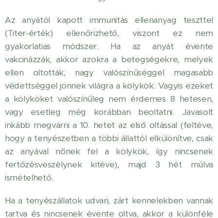
Az anyától kapott immunitás ellenanyag teszttel
(Titer-érték) ellenőrizhető, viszont ez nem
gyakorlatias módszer. Ha az anyát évente
vakcinázzák, akkor azokra a betegségekre, melyek
ellen oltották, nagy valószínűséggel magasabb
védettséggel jönnek világra a kölykök. Vagyis ezeket
a kölyköket valószínűleg nem érdemes 8 hetesen,
vagy esetleg még korábban beoltatni. Javasolt
inkább megvárni a 10. hetet az első oltással (feltéve,
hogy a tenyészetben a többi állattól elkülönítve, csak
az anyával nőnek fel a kölykök, így nincsenek
fertőzésveszélynek kitéve), majd 3 hét múlva
ismételhető.
Ha a tenyészállatok udvari, zárt kennelekben vannak
tartva és nincsenek évente oltva, akkor a különféle