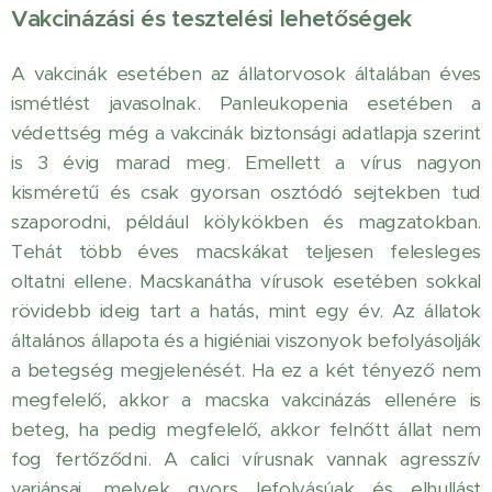
Vakcinázási és tesztelési lehetőségek
A vakcinák esetében az állatorvosok általában éves
ismétlést javasolnak. Panleukopenia esetében a
védettség még a vakcinák biztonsági adatlapja szerint
is 3 évig marad meg. Emellett a vírus nagyon
kisméretű és csak gyorsan osztódó sejtekben tud
szaporodni, például kölykökben és magzatokban.
Tehát több éves macskákat teljesen felesleges
oltatni ellene. Macskanátha vírusok esetében sokkal
rövidebb ideig tart a hatás, mint egy év. Az állatok
általános állapota és a higiéniai viszonyok befolyásolják
a betegség megjelenését. Ha ez a két tényező nem
megfelelő, akkor a macska vakcinázás ellenére is
beteg, ha pedig megfelelő, akkor felnőtt állat nem
fog fertőződni. A calici vírusnak vannak agresszív
variánsai, melyek gyors lefolyásúak és elhullást