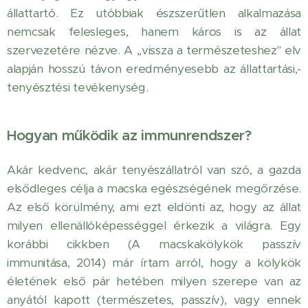
állattartó. Ez utóbbiak észszerűtlen alkalmazása
nemcsak felesleges, hanem káros is az állat
szervezetére nézve. A ,,vissza a természeteshez" elv
alapján hosszú távon eredményesebb az állattartási,-
tenyésztési tevékenység.
Hogyan működik az immunrendszer?
Akár kedvenc, akár tenyészállatról van szó, a gazda
elsődleges célja a macska egészségének megőrzése.
Az első körülmény, ami ezt eldönti az, hogy az állat
milyen ellenállóképességgel érkezik a világra. Egy
korábbi cikkben (A macskakölykök passzív
immunitása, 2014) már írtam arról, hogy a kölykök
életének első pár hetében milyen szerepe van az
anyától kapott (természetes, passzív), vagy ennek